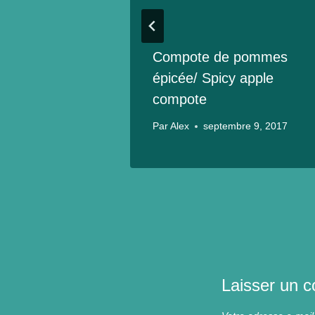
n
Compote de pommes
tte
épicée/ Spicy apple
compote
1, 2017
Par
Alex
septembre 9, 2017
Laisser un 