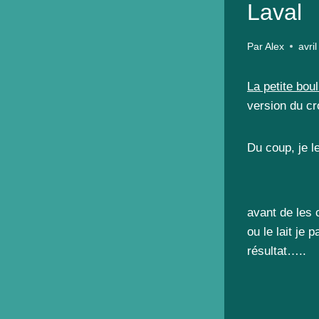
Laval
Par
Alex
avri
La petite bou
version du cr
Du coup, je l
avant de les c
ou le lait je 
résultat…..