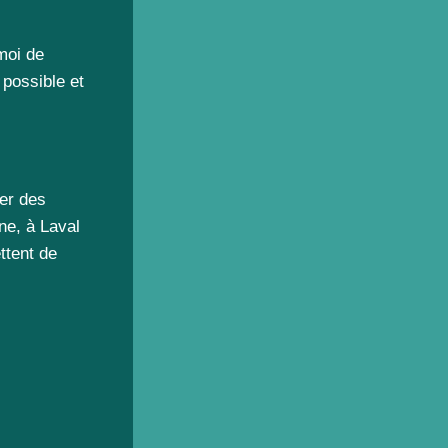
moi de
 possible et
ger des
ne, à Laval
ttent de