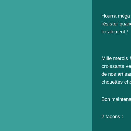
Hourra méga c
résister quan
localement !
Mille mercis 
croissants ve
de nos artisa
chouettes ch
Bon mainten
2 façons :