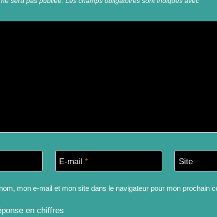
 ne sera pas publiée.
Les champs obligatoires sont indiqués avec
*
E-mail
*
Site
nom, mon e-mail et mon site dans le navigateur pour mon prochain 
éponse en chiffres