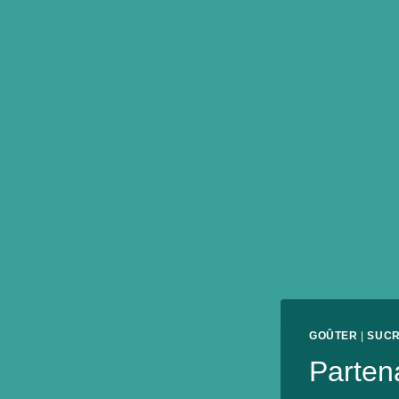
GOÛTER
|
SUC
Parten