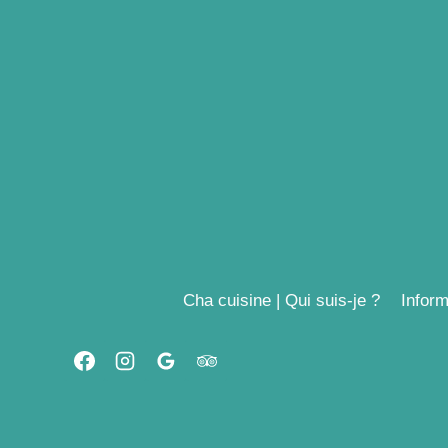
Aller
au
contenu
Cha cuisine | Qui suis-je ?
Inform