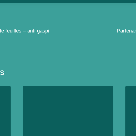
e feuilles – anti gaspi
Partenar
es