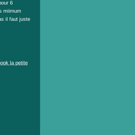
pour 6
ns miimum
 il faut juste
ook la petite