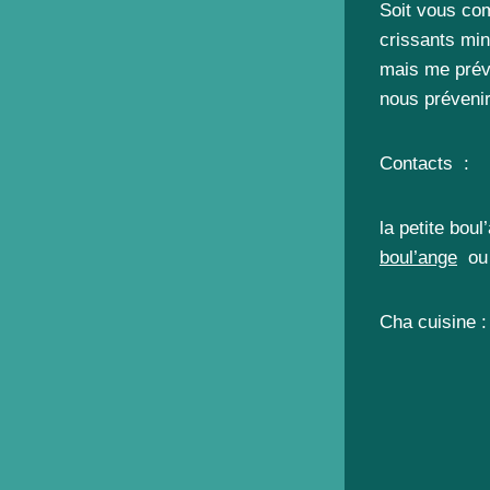
Soit vous co
crissants min
mais me préve
nous prévenir
Contacts :
la petite bou
boul’ange
ou 
Cha cuisine :