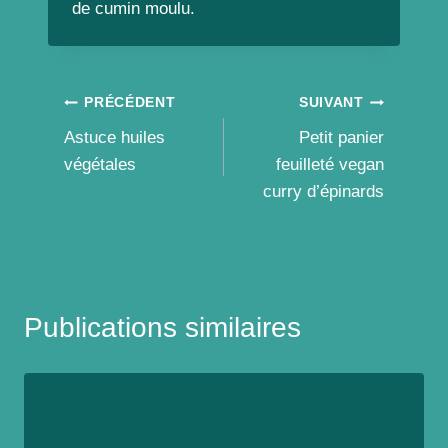
de cumin moulu.
Navigation
PRÉCÉDENT
SUIVANT
Astuce huiles
Petit panier
de
végétales
feuilleté vegan
l’article
curry d’épinards
Publications similaires