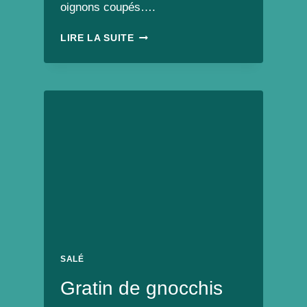
oignons coupés….
MIJOTÉ
LIRE LA SUITE
DE
FRUIT
DU
JACQUIER,
CAROTTES,
OIGNONS
ET
OLIVES
VERTE.
SALÉ
Gratin de gnocchis