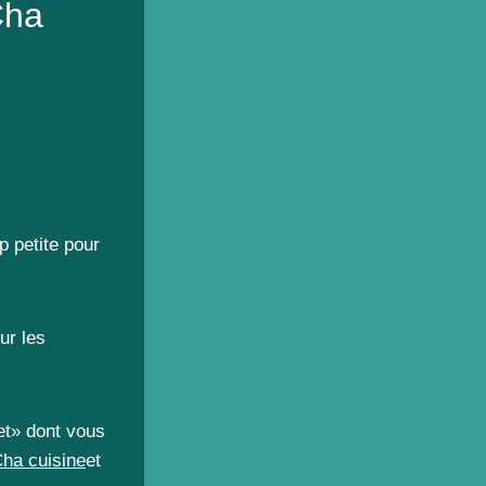
Cha
p petite pour
ur les
et» dont vous
Cha cuisine
et