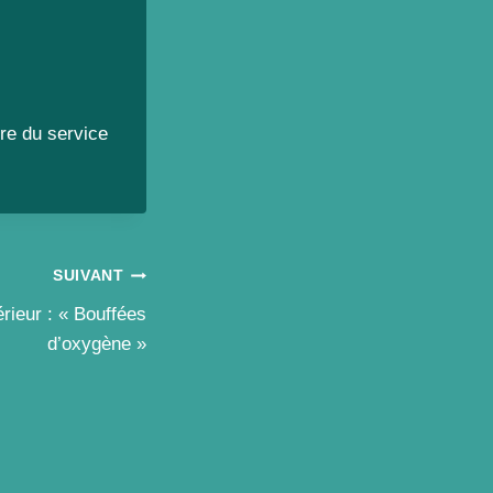
re du service
SUIVANT
rieur : « Bouffées
d’oxygène »