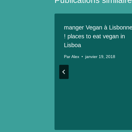
Publications similair
manger Vegan à Lisbonn
! places to eat vegan in
Lisboa
Par
Alex
janvier 19, 2018
oël sur la
igne !
n
5