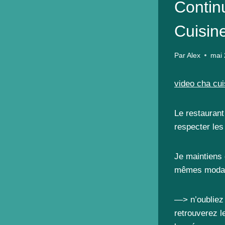
Contin
Cuisine
Par
Alex
mai 
video cha cui
Le restaurant 
respecter les
Je maintiens 
mêmes
modal
—> n’oubliez 
retrouverez l