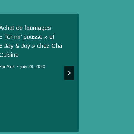
Achat de faumages
« Tomm’ pousse » et
« Jay & Joy » chez Cha
Cuisine
Par
Alex
juin 29, 2020
Concours de
cuisine
Par
Alex
décem