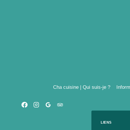
Aller
au
contenu
Cha cuisine | Qui suis-je ?
Inform
LIENS