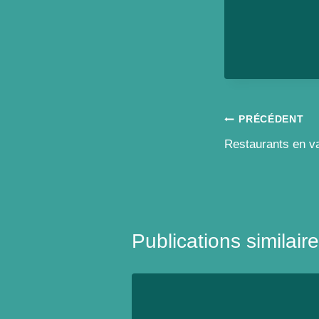
Navigation
PRÉCÉDENT
Restaurants en v
de
l’article
Publications similair