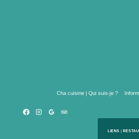
Aller
au
contenu
Cha cuisine | Qui suis-je ?
Inform
LIENS
|
RESTA