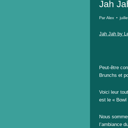
Jah Jah
Par
Alex
juill
Jah Jah by Le
Peut-être con
Brunchs et po
Voici leur to
est le « Bowl
Nous sommes a
l’ambiance du