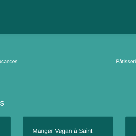
acances
Pâtisser
es
Manger Vegan à Saint