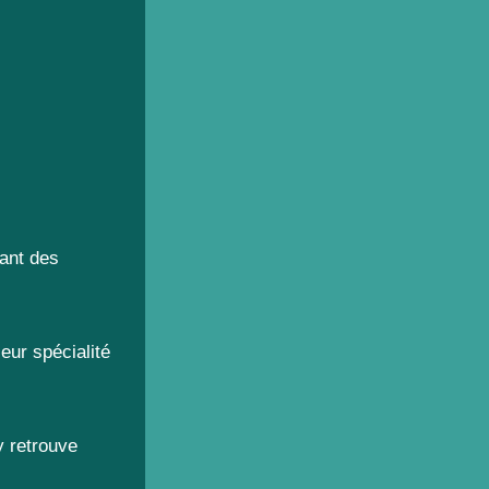
sant des
eur spécialité
y retrouve