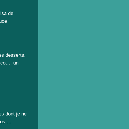
lsa de
auce
les desserts,
coco…. un
es dont je ne
otos….