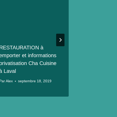
RESTAURATION à
Brunch vegan
emporter et informations
Cha Cuisine
privatisation Cha Cuisine
Coo’Kitch
à Laval
Par
Alex
juin 1
Par
Alex
septembre 18, 2019