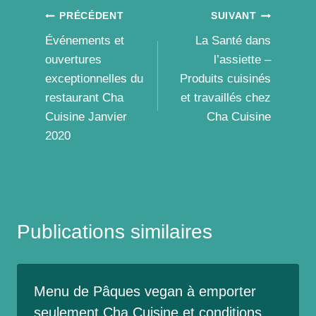
Navigation
PRÉCÉDENT
SUIVANT
Événements et
La Santé dans
de
ouvertures
l’assiette –
l’article
exceptionnelles du
Produits cuisinés
restaurant Cha
et travaillés chez
Cuisine Janvier
Cha Cuisine
2020
Publications similaires
Menu de Pâques vegan à emporter
seulement Cha Cuisine et conditions