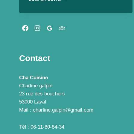
DE
« GAMELLE
VEGAN »
DE
LA
RENTRÉE
POUR
LES
FLEMMARDS
Contact
!
Cha Cuisine
Charline galpin
23 rue des bouchers
53000 Laval
Mail :
charline.galpin@gmail.com
Tél : 06-11-80-84-34