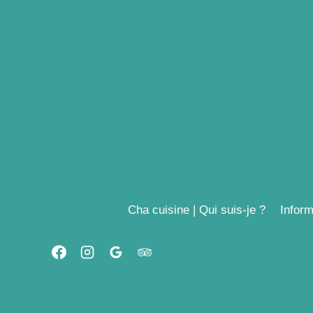
Aller
au
contenu
Cha cuisine | Qui suis-je ?
Inform