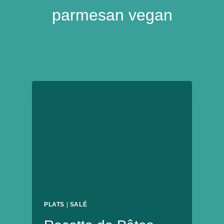
parmesan vegan
PLATS
|
SALÉ