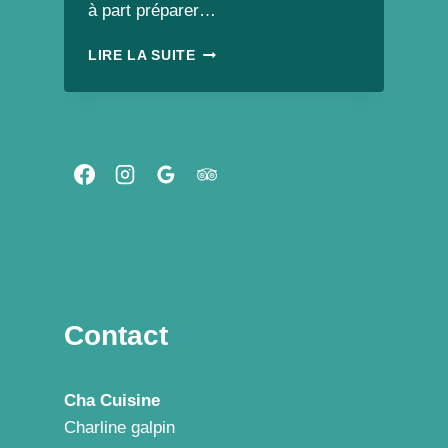
à part préparer…
RECETTE
LIRE LA SUITE
DE
PÂTES
CARBONARA
À
L’ITALIENNE
VEGAN
BY
CHA
CUISINE
Contact
Cha Cuisine
Charline galpin