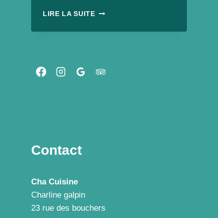
SAMOSSA
LIRE LA SUITE
À
LA
LIBANAISE
VEGAN,
FAÇON
« FETA
MENTHE »
Contact
Cha Cuisine
Charline galpin
23 rue des bouchers