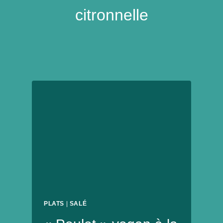
citronnelle
PLATS
|
SALÉ