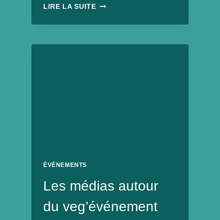
SOIRÉE
LIRE LA SUITE
AFTER
WORK
APÉRO
DINATOIRE
VEGAN
ET
JEUX
AU
LEVRETTE
CAFÉ
AVEC
FUTUR
ASSOCIATION
ÉVÉNEMENTS
Les médias autour
du veg’événement