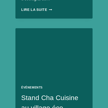
VEG’ÉVÈNEMENT
LIRE LA SUITE
#2
À
LAVAL
LE
17/11/24
–
EVENT
100%
VEGAN
!
ÉVÉNEMENTS
Stand Cha Cuisine
au village éco