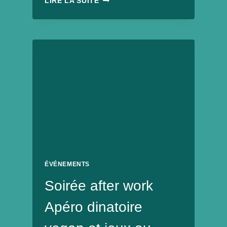
LIRE LA SUITE
SURPRISE
FRANCE
3
PAYS
DE
LA
LOIRE
SUR
MON
MENU
DES
FÊTES
VEGANS
ÉVÉNEMENTS
Soirée after work
Apéro dinatoire