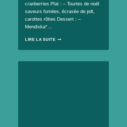
cranberries Plat : – Tourtes de noël
saveurs fumées, écrasée de pdt,
carottes rôties Dessert : –
Mendixka*…
MENU
LIRE LA SUITE
DE
NOËL
CHA
CUISINE
VEGAN
À
EMPORTER
2024