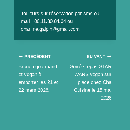
Toujours sur réservation par sms ou
mail : 06.11.80.84.34 ou
charline.galpin@gmail.com
Navigation
PRÉCÉDENT
SUIVANT
Brunch gourmand
Soirée repas STAR
de
et vegan à
WARS vegan sur
l’article
emporter les 21 et
place chez Cha
22 mars 2026.
Cuisine le 15 mai
2026