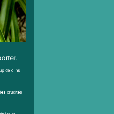
orter.
up de clins
des crudités