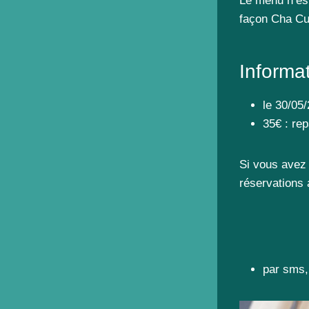
Le menu n’est
façon Cha Cui
Informat
le 30/05
35€ : re
Si vous avez 
réservations
par sms,