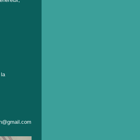
généreux,
 la
lpin@gmail.com