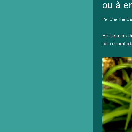
ou à e
Par
Charline Ga
En ce mois d
full récomfort