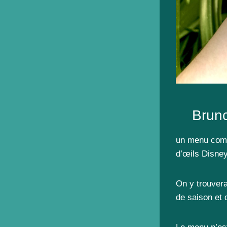
Brunc
un menu compl
d’œils Disney
On y trouvera
de saison et