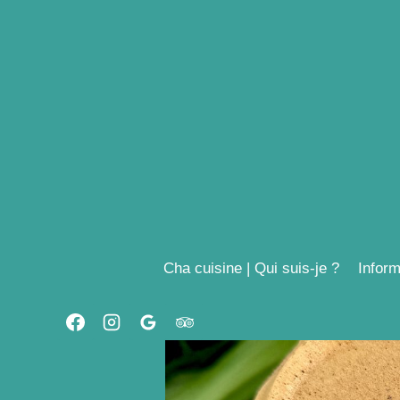
Aller
au
contenu
Cha cuisine | Qui suis-je ?
Inform