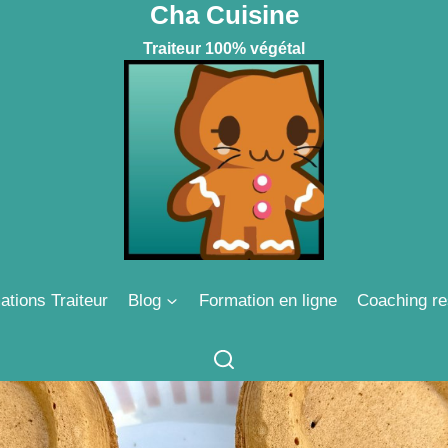
Cha Cuisine
Traiteur 100% végétal
ations Traiteur
Blog
Formation en ligne
Coaching re