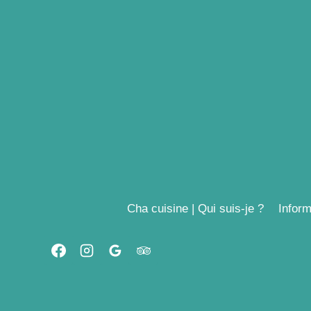
Aller
au
contenu
Cha cuisine | Qui suis-je ?
Inform