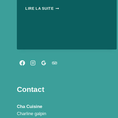
SOIRÉE
LIRE LA SUITE
AFTER
WORK
APÉRO
DINATOIRE
VEGAN
ET
JEUX
AU
LEVRETTE
CAFÉ
AVEC
FUTUR
ASSOCIATION
Contact
Cha Cuisine
Charline galpin