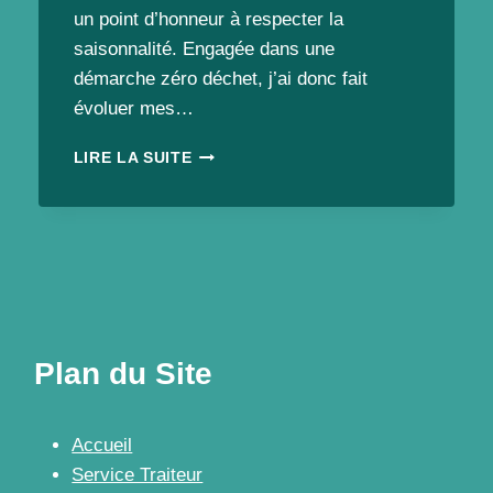
un point d’honneur à respecter la
saisonnalité. Engagée dans une
démarche zéro déchet, j’ai donc fait
évoluer mes…
BUFFETS
LIRE LA SUITE
VEGAN
CHA
CUISINE,
QUELQUES
EXEMPLES
POUR
VOS
MARIAGES,
ANNIVERSAIRES,
Plan du Site
POTS
DE
DÉPART…
Accueil
OU,
Service Traiteur
SANS