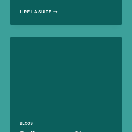
SOIRÉE
LIRE LA SUITE
JEUX
DE
SOCIÉTÉ
AU
PROFIT
DU
VEG’ÉVÉNEMENT
PAR
VEGAN
EN
MAYENNE
BLOGS