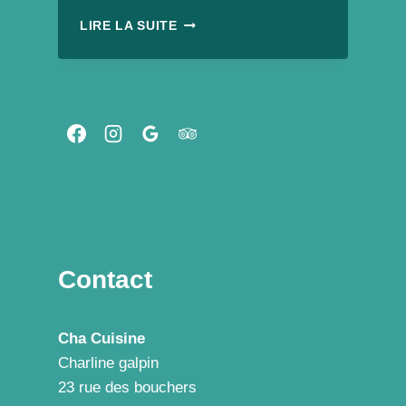
BARRE
LIRE LA SUITE
CHOCOLATÉE
FAÇON
« SNICKERS »
VEGAN
CRU
ET
SANS
SUCRES
AJOUTÉS.
Contact
Cha Cuisine
Charline galpin
23 rue des bouchers