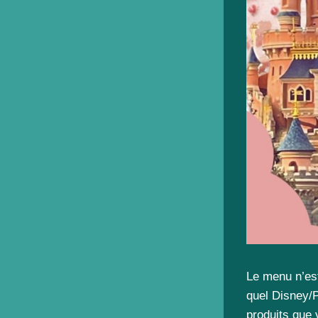
Le menu n’est
quel Disney/P
produits que 