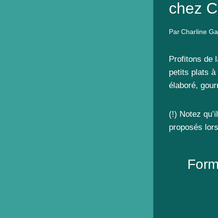
chez C
Par
Charline Ga
Profitons de 
petits plats 
élaboré, gour
(!) Notez qu
proposés lors
Form