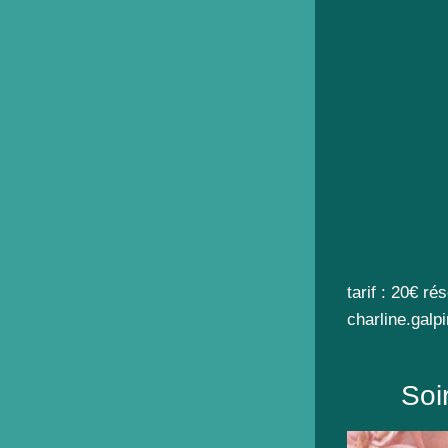
tarif : 20€ r
charline.gal
Soi