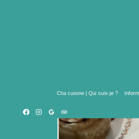
Aller
au
contenu
Cha cuisine | Qui suis-je ?
Inform