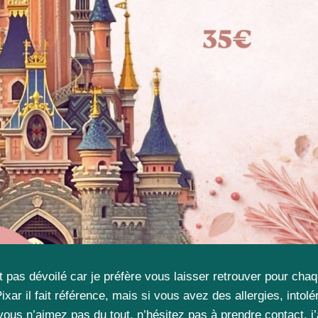
 pas dévoilé car je préfère vous laisser retrouver pour cha
ixar il fait référence, mais si vous avez des allergies, intol
vous n’aimez pas du tout, n’hésitez pas à prendre contact, j