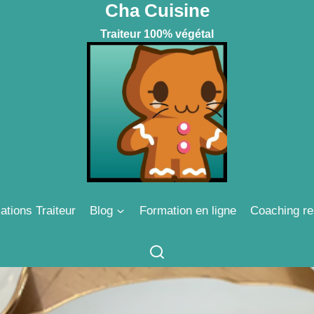
Cha Cuisine
Traiteur 100% végétal
ations Traiteur
Blog
Formation en ligne
Coaching re