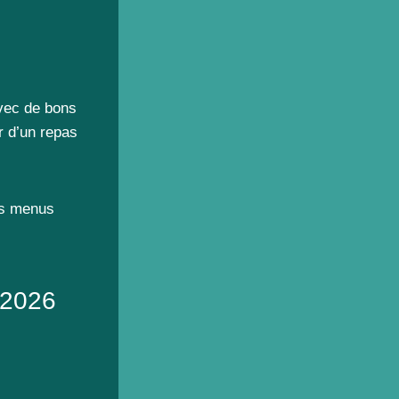
avec de bons
r d’un repas
es menus
 2026