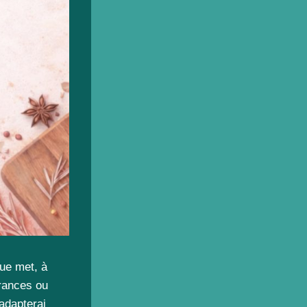
que met, à
érances ou
’adapterai